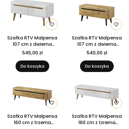
Szafka RTV Malpensa
Szafka RTV Malpensa
107 cm z dwiema
107 cm z dwiema
szufladami Biały połysk
szufladami Dąb artisan
545,00 zł
540,00 zł
/ Dąb riviera
/ Czarny
Do koszyka
Do koszyka
Szafka RTV Malpensa
Szafka RTV Malpensa
160 cm z trzema
160 cm z tzrema
szufladami Dąb artisan
szufladami Biały połysk