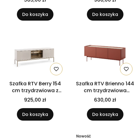
niebieski
Wotan / Czarny
Do koszyka
Do koszyka
Szafka RTV Berry 154
Szafka RTV Brienno 144
cm trzydrzwiowa z
cm trzydrzwiowa
oświetleniem LED
Ceglasty Czerwony /
925,00 zł
630,00 zł
Kaszmir
blat Dąb Linea
Do koszyka
Do koszyka
Nowość