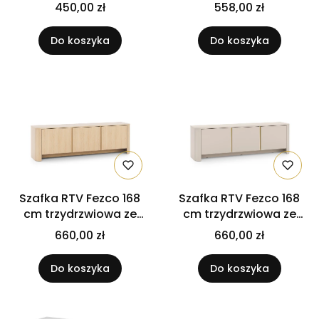
fronty Dąb Riviera /
Riviera / Biały
450,00 zł
558,00 zł
Biały
Do koszyka
Do koszyka
Szafka RTV Fezco 168
Szafka RTV Fezco 168
cm trzydrzwiowa ze
cm trzydrzwiowa ze
złotymi listwami
złotymi listwami
660,00 zł
660,00 zł
ozdobnymi Dąb
ozdobnymi Kaszmir
Vicenza
Do koszyka
Do koszyka