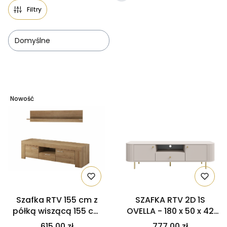
Filtry
Domyślne
Lista produktów
Nowość
Szafka RTV 155 cm z
SZAFKA RTV 2D 1S
półką wiszącą 155 cm
OVELLA - 180 x 50 x 42
Dąb Riviera – zestaw z
cm BEŻ PIASKOWY
615,00 zł
777,00 zł