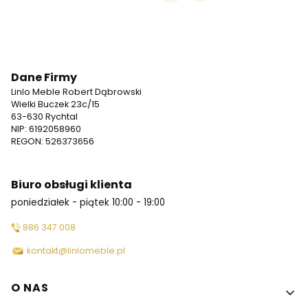
Dane Firmy
Linlo Meble Robert Dąbrowski
Wielki Buczek 23c/15
63-630 Rychtal
NIP: 6192058960
REGON: 526373656
Biuro obsługi klienta
poniedziałek - piątek 10:00 - 19:00
886 347 008
kontakt@linlomeble.pl
Linki w stopce
O NAS