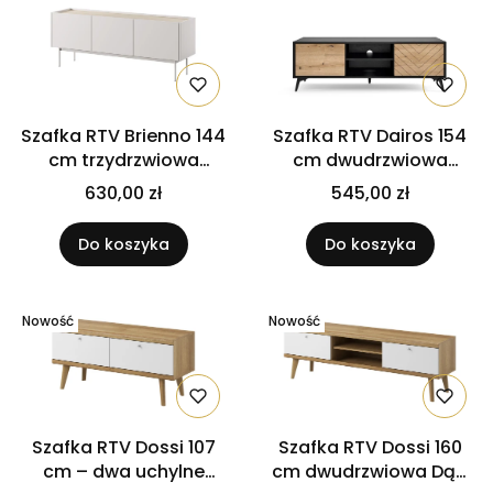
Szafka RTV Brienno 144
Szafka RTV Dairos 154
cm trzydrzwiowa
cm dwudrzwiowa
Kaszmir / blat Dąb
loftowa Dąb Evoke /
630,00 zł
545,00 zł
Linea
Czarny
Do koszyka
Do koszyka
Nowość
Nowość
Szafka RTV Dossi 107
Szafka RTV Dossi 160
cm – dwa uchylne
cm dwudrzwiowa Dąb