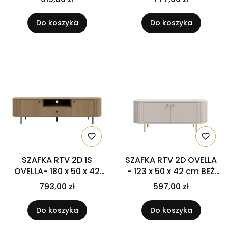
kolekcji Dollen
Do koszyka
Do koszyka
SZAFKA RTV 2D 1S
SZAFKA RTV 2D OVELLA
OVELLA- 180 x 50 x 42
- 123 x 50 x 42 cm BEŻ
cm DĄB CREMONA
PIASKOWY
793,00 zł
597,00 zł
Do koszyka
Do koszyka