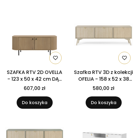
SZAFKA RTV 2D OVELLA
Szafka RTV 3D z kolekcji
- 123 x 50 x 42 cm DĄB
OFELIA - 158 x 52 x 38
CREMONA
cm JODEŁKA SCANDI /
607,00 zł
580,00 zł
BEŻ
Do koszyka
Do koszyka