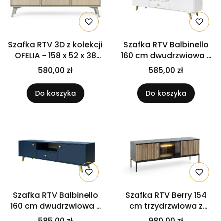
Szafka RTV 3D z kolekcji
Szafka RTV Balbinello
OFELIA - 158 x 52 x 38
160 cm dwudrzwiowa z
cm JODEŁKA SCANDI /
szufladą Biały
580,00 zł
585,00 zł
EUKALIPTUS
Do koszyka
Do koszyka
Szafka RTV Balbinello
Szafka RTV Berry 154
160 cm dwudrzwiowa z
cm trzydrzwiowa z
szufladą Ciemny
oświetleniem LED Dąb
585,00 zł
980,00 zł