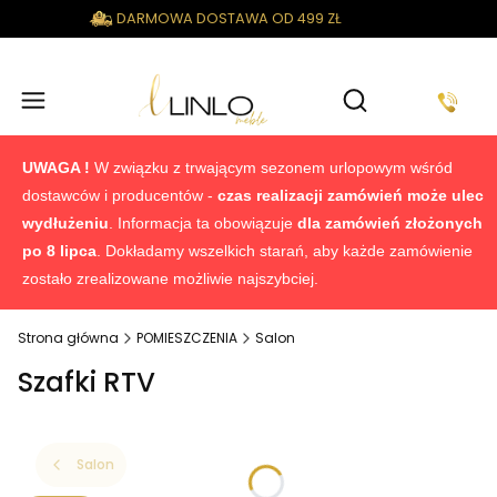
DARMOWA DOSTAWA OD 499 ZŁ
Produkty w k
Otwórz wyszukiwa
UWAGA !
W związku z trwającym sezonem urlopowym wśród
dostawców i producentów -
czas realizacji zamówień może ulec
wydłużeniu
. Informacja ta obowiązuje
dla zamówień złożonych
po 8 lipca
. Dokładamy wszelkich starań, aby każde zamówienie
zostało zrealizowane możliwie najszybciej.
Strona główna
POMIESZCZENIA
Salon
Szafki RTV
Salon