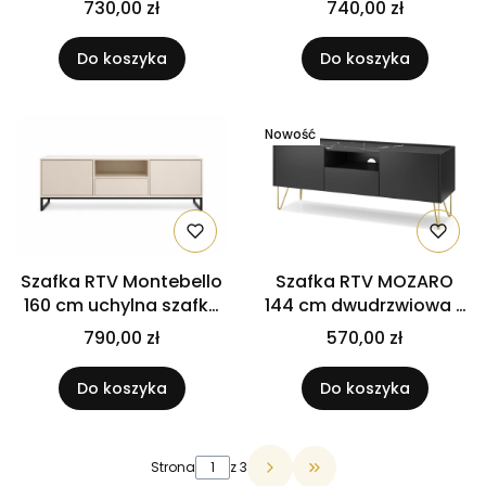
730,00 zł
740,00 zł
/ Czarny
/ Dąb riviera
Do koszyka
Do koszyka
Nowość
Szafka RTV Montebello
Szafka RTV MOZARO
160 cm uchylna szafka
144 cm dwudrzwiowa z
z półkami i szufladą Beż
szufladą – Czarny
790,00 zł
570,00 zł
piaskowy
grafit / Marmur Black
Royal
Do koszyka
Do koszyka
Strona
z 3
Przejdź do ostatniej 